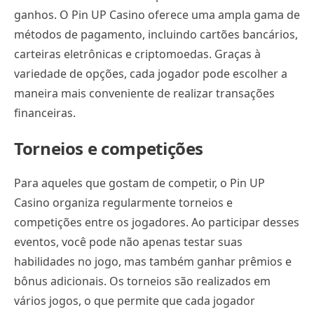
ganhos. O Pin UP Casino oferece uma ampla gama de
métodos de pagamento, incluindo cartões bancários,
carteiras eletrônicas e criptomoedas. Graças à
variedade de opções, cada jogador pode escolher a
maneira mais conveniente de realizar transações
financeiras.
Torneios e competições
Para aqueles que gostam de competir, o Pin UP
Casino organiza regularmente torneios e
competições entre os jogadores. Ao participar desses
eventos, você pode não apenas testar suas
habilidades no jogo, mas também ganhar prêmios e
bônus adicionais. Os torneios são realizados em
vários jogos, o que permite que cada jogador