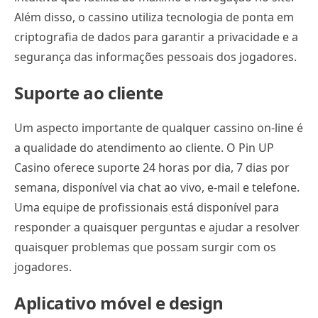
Além disso, o cassino utiliza tecnologia de ponta em
criptografia de dados para garantir a privacidade e a
segurança das informações pessoais dos jogadores.
Suporte ao cliente
Um aspecto importante de qualquer cassino on-line é
a qualidade do atendimento ao cliente. O Pin UP
Casino oferece suporte 24 horas por dia, 7 dias por
semana, disponível via chat ao vivo, e-mail e telefone.
Uma equipe de profissionais está disponível para
responder a quaisquer perguntas e ajudar a resolver
quaisquer problemas que possam surgir com os
jogadores.
Aplicativo móvel e design