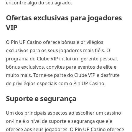
encontre algo do seu agrado.
Ofertas exclusivas para jogadores
VIP
O Pin UP Casino oferece bônus e privilégios
exclusivos para os seus jogadores mais fiéis. O
programa do Clube VIP inclui um gerente pessoal,
bônus exclusivos, convites para eventos de elite e
muito mais. Torne-se parte do Clube VIP e desfrute
de privilégios especiais com o Pin UP Casino.
Suporte e segurança
Um dos principais aspectos ao escolher um cassino
on-line é o nível de suporte e segurança que ele
oferece aos seus jogadores. O Pin UP Casino oferece