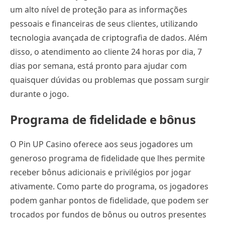
um alto nível de proteção para as informações
pessoais e financeiras de seus clientes, utilizando
tecnologia avançada de criptografia de dados. Além
disso, o atendimento ao cliente 24 horas por dia, 7
dias por semana, está pronto para ajudar com
quaisquer dúvidas ou problemas que possam surgir
durante o jogo.
Programa de fidelidade e bônus
O Pin UP Casino oferece aos seus jogadores um
generoso programa de fidelidade que lhes permite
receber bônus adicionais e privilégios por jogar
ativamente. Como parte do programa, os jogadores
podem ganhar pontos de fidelidade, que podem ser
trocados por fundos de bônus ou outros presentes