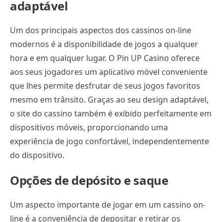
adaptável
Um dos principais aspectos dos cassinos on-line
modernos é a disponibilidade de jogos a qualquer
hora e em qualquer lugar. O Pin UP Casino oferece
aos seus jogadores um aplicativo móvel conveniente
que lhes permite desfrutar de seus jogos favoritos
mesmo em trânsito. Graças ao seu design adaptável,
o site do cassino também é exibido perfeitamente em
dispositivos móveis, proporcionando uma
experiência de jogo confortável, independentemente
do dispositivo.
Opções de depósito e saque
Um aspecto importante de jogar em um cassino on-
line é a conveniência de depositar e retirar os